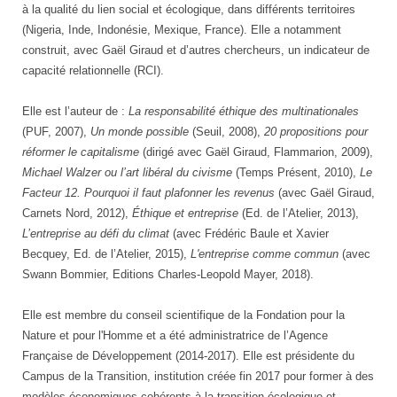
à la qualité du lien social et écologique, dans différents territoires
(Nigeria, Inde, Indonésie, Mexique, France). Elle a notamment
construit, avec Gaël Giraud et d’autres chercheurs, un indicateur de
capacité relationnelle (RCI).
Elle est l’auteur de :
La responsabilité éthique des multinationales
(PUF, 2007),
Un monde possible
(Seuil, 2008),
20 propositions pour
réformer le capitalisme
(dirigé avec Gaël Giraud, Flammarion, 2009),
Michael Walzer ou l’art libéral du civisme
(Temps Présent, 2010),
Le
Facteur 12. Pourquoi il faut plafonner les revenus
(avec Gaël Giraud,
Carnets Nord, 2012),
Éthique et entreprise
(Ed. de l’Atelier, 2013),
L’entreprise au défi du climat
(avec Frédéric Baule et Xavier
Becquey, Ed. de l’Atelier, 2015),
L'entreprise comme commun
(avec
Swann Bommier, Editions Charles-Leopold Mayer, 2018).
Elle est membre du conseil scientifique de la Fondation pour la
Nature et pour l'Homme et a été administratrice de l’Agence
Française de Développement (2014-2017). Elle est présidente du
Campus de la Transition, institution créée fin 2017 pour former à des
modèles économiques cohérents à la transition écologique et