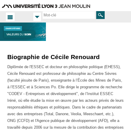
Aller
Navigation
Accès
Connexion
au
directs
contenu
Rechercher
Biographie de Cécile Renouard
Accueil FR
Présentation
Diplômée de l'ESSEC et docteur en philosophie politique (EHESS),
Équipe
Cécile Renouard est professeur de philosophie au Centre Sèvres
(faculté jésuite de Paris), enseignante à l’École des Mines de Paris,
à l’ESSEC et à Sciences Po. Elle dirige le programme de recherche
"CODEV - Entreprises et développement", de l’Institut ESSEC
Iréné, où elle étudie la mise en œuvre par les acteurs privés de leurs
responsabilités éthiques et politiques. Dans le cadre de partenariats
avec des entreprises (Total, Danone, Veolia, Meeschaert, etc.),
ONG (CCFD) et l'Agence publique de développement (AFD), elle a
travaillé depuis 2006 sur la mesure de la contribution des entreprises