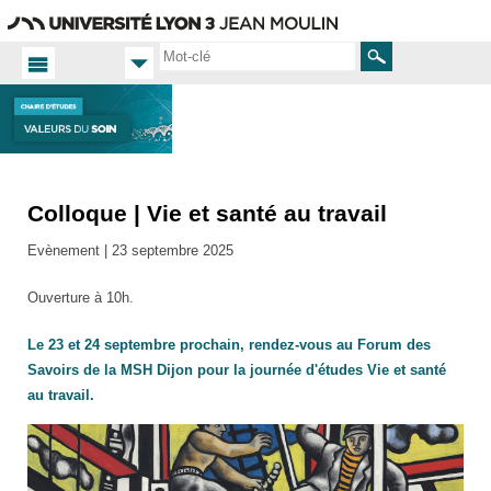
Aller
Navigation
Accès
Connexion
au
directs
contenu
Rechercher
Colloque | Vie et santé au travail
Accueil
FR
Evènement |
23 septembre 2025
Actualités
Toutes
Ouverture à 10h.
les actus
Le 23 et 24 septembre prochain, rendez-vous au Forum des
Savoirs de la MSH Dijon pour la journée d'études Vie et santé
au travail.