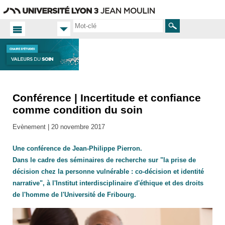
Aller
Navigation
Accès
Connexion
au
directs
contenu
Rechercher
Conférence | Incertitude et confiance
Accueil
FR
comme condition du soin
Actualités
Evènement |
20 novembre 2017
Toutes
les actus
Une conférence de Jean-Philippe Pierron.
Dans le cadre des séminaires de recherche sur "la prise de
décision chez la personne vulnérable : co-décision et identité
narrative", à l'Institut interdisciplinaire d'éthique et des droits
de l'homme de l'Université de Fribourg.