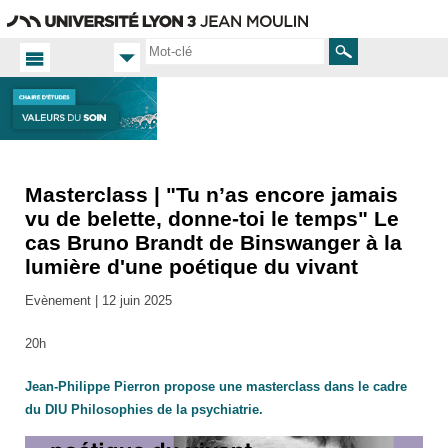
Aller
Navigation
Accès
Connexion
au
directs
contenu
Rechercher
Masterclass | "Tu n’as encore jamais
Accueil
FR
vu de belette, donne-toi le temps" Le
cas Bruno Brandt de Binswanger à la
Actualités
lumière d'une poétique du vivant
Toutes
les actus
Evènement |
12 juin 2025
20h
Jean-Philippe Pierron propose une masterclass dans le cadre
du DIU Philosophies de la psychiatrie.