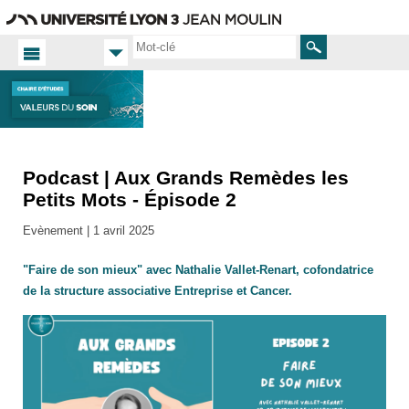
Aller
Navigation
Accès
Connexion
au
directs
contenu
Rechercher
Podcast | Aux Grands Remèdes les
Accueil
FR
Petits Mots - Épisode 2
Actualités
Evènement |
1 avril 2025
Toutes
les actus
"Faire de son mieux" avec Nathalie Vallet-Renart, cofondatrice
de la structure associative Entreprise et Cancer.