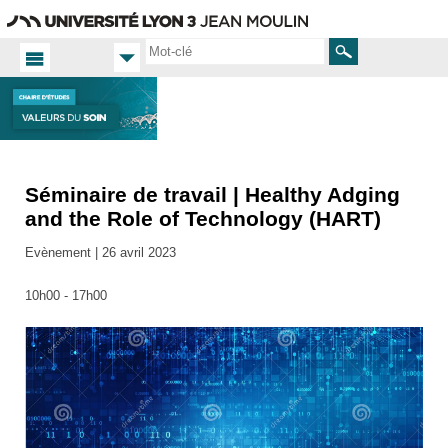
Aller
Navigation
Accès
Connexion
au
directs
contenu
Rechercher
Séminaire de travail | Healthy Adging
Accueil
FR
and the Role of Technology (HART)
Actualités
Evènement |
26 avril 2023
Toutes
les actus
10h00 - 17h00