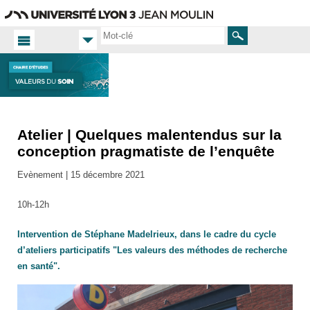
Aller
Navigation
Accès
Connexion
au
directs
contenu
Rechercher
Atelier | Quelques malentendus sur la
Accueil
FR
conception pragmatiste de l’enquête
Actualités
Evènement |
15 décembre 2021
Toutes
les actus
10h-12h
Intervention de Stéphane Madelrieux, dans le cadre du cycle
d’ateliers participatifs "Les valeurs des méthodes de recherche
en santé".