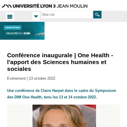
Aller
Navigation
Accès
Connexion
au
directs
contenu
Rechercher
Conférence inaugurale | One Health -
Accueil
FR
l'apport des Sciences humaines et
sociales
Actualités
Toutes
Evènement |
13 octobre 2022
les actus
Une conférence de Claire Harpet dans le cadre du Symposium
des DIM One Health, tenu les 13 et 14 octobre 2022.